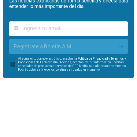
Las noticias explicadas de forma sencilla y directa para
entender lo más importante del día.
Regístrate a Boletín A.M.
Al someter tu correo electrónico, aceptas la
Política de Privacidad
y
Términos y
Condiciones
de El Nuevo Día. Además, aceptas recibir información u ofertas
especiales de productos o servicios de GFR Media, sus afiliadas o de terceros.
Podrás optar salirte de los boletines en cualquier momento.