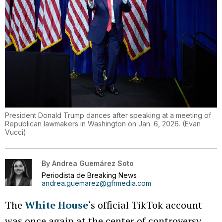
President Donald Trump dances after speaking at a meeting of
Republican lawmakers in Washington on Jan. 6, 2026.
(
Evan
Vucci
)
By
Andrea Guemárez Soto
Periodista de Breaking News
andrea.guemarez@gfrmedia.com
The
White House
‘s official TikTok account
was once again at the center of controversy