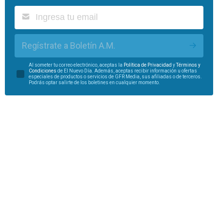
Regístrate a Boletín A.M.
Al someter tu correo electrónico, aceptas la
Política de Privacidad
y
Términos y
Condiciones
de El Nuevo Día. Además, aceptas recibir información u ofertas
especiales de productos o servicios de GFR Media, sus afiliadas o de terceros.
Podrás optar salirte de los boletines en cualquier momento.