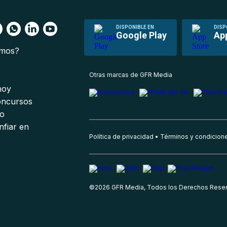
DISPONIBLE EN
DISP
Google Play
Ap
omos?
s
Otras marcas de GFR Media
 hoy
oncursos
io
nfiar en
Política de privacidad
Términos y condicion
©
2026
GFR Media, Todos los Derechos Rese