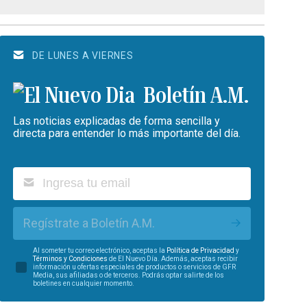
DE LUNES A VIERNES
Boletín A.M.
Las noticias explicadas de forma sencilla y
directa para entender lo más importante del día.
Regístrate a Boletín A.M.
Al someter tu correo electrónico, aceptas la
Política de Privacidad
y
Términos y Condiciones
de El Nuevo Día. Además, aceptas recibir
información u ofertas especiales de productos o servicios de GFR
Media, sus afiliadas o de terceros. Podrás optar salirte de los
boletines en cualquier momento.