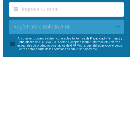
Regístrate a Boletín A.M.
Al someter tu correo electrónico, aceptas la
Política de Privacidad
y
Términos y
Condiciones
de El Nuevo Día. Además, aceptas recibir información u ofertas
especiales de productos o servicios de GFR Media, sus afiliadas o de terceros.
Podrás optar salirte de los boletines en cualquier momento.