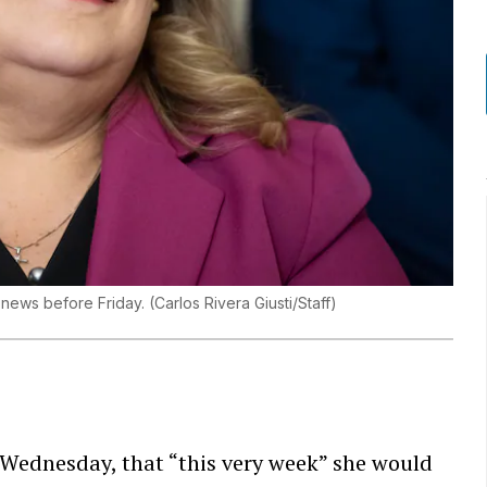
e news before Friday.
(
Carlos Rivera Giusti/Staff
)
 Wednesday, that “this very week” she would