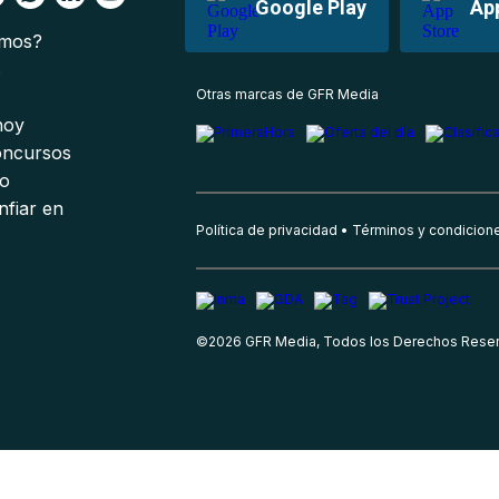
Google Play
Ap
omos?
s
Otras marcas de GFR Media
 hoy
oncursos
io
nfiar en
Política de privacidad
Términos y condicion
©
2026
GFR Media, Todos los Derechos Rese