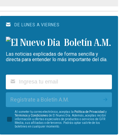
DE LUNES A VIERNES
Boletín A.M.
Las noticias explicadas de forma sencilla y
directa para entender lo más importante del día.
Regístrate a Boletín A.M.
Al someter tu correo electrónico, aceptas la
Política de Privacidad
y
Términos y Condiciones
de El Nuevo Día. Además, aceptas recibir
información u ofertas especiales de productos o servicios de GFR
Media, sus afiliadas o de terceros. Podrás optar salirte de los
boletines en cualquier momento.