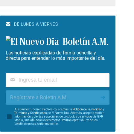
DE LUNES A VIERNES
Boletín A.M.
Las noticias explicadas de forma sencilla y
directa para entender lo más importante del día.
Regístrate a Boletín A.M.
Al someter tu correo electrónico, aceptas la
Política de Privacidad
y
Términos y Condiciones
de El Nuevo Día. Además, aceptas recibir
información u ofertas especiales de productos o servicios de GFR
Media, sus afiliadas o de terceros. Podrás optar salirte de los
boletines en cualquier momento.