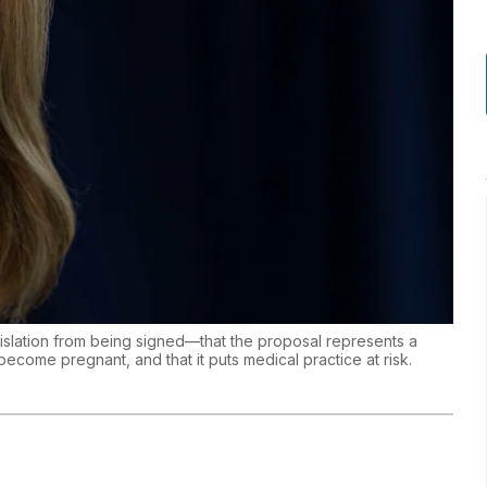
islation from being signed—that the proposal represents a
ecome pregnant, and that it puts medical practice at risk.