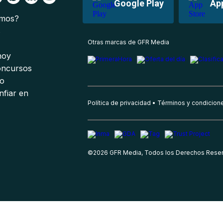
Google Play
Ap
omos?
s
Otras marcas de GFR Media
 hoy
oncursos
io
nfiar en
Política de privacidad
Términos y condicion
©
2026
GFR Media, Todos los Derechos Rese