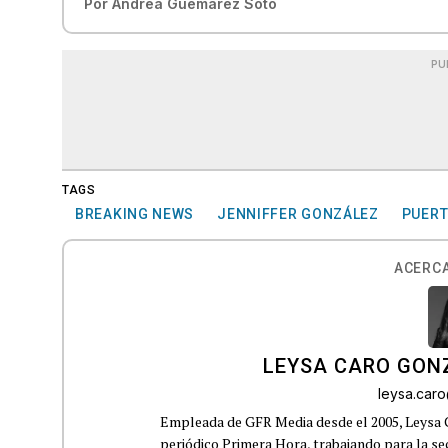
Por
Andrea Guemárez Soto
PU
TAGS
BREAKING NEWS
JENNIFFER GONZÁLEZ
PUERT
ACERCA
LEYSA CARO GON
leysa.car
Empleada de GFR Media desde el 2005, Leysa
periódico Primera Hora, trabajando para la s