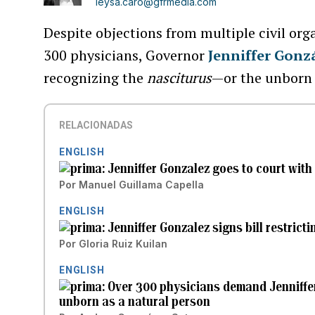
leysa.caro@gfrmedia.com
Despite objections from multiple civil org
300 physicians, Governor
Jenniffer Gonz
recognizing the
nasciturus
—or the unborn 
RELACIONADAS
ENGLISH
Jenniffer Gonzalez goes to court wit
Por
Manuel Guillama Capella
ENGLISH
Jenniffer Gonzalez signs bill restrict
Por
Gloria Ruiz Kuilan
ENGLISH
Over 300 physicians demand Jenniffer 
unborn as a natural person