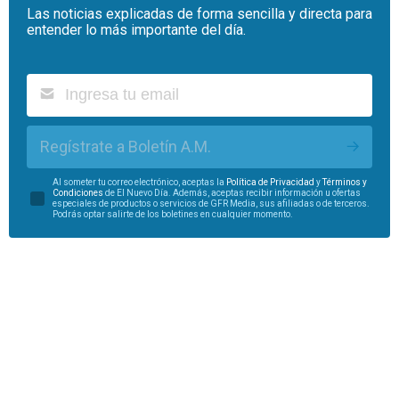
Las noticias explicadas de forma sencilla y directa para
entender lo más importante del día.
Regístrate a Boletín A.M.
Al someter tu correo electrónico, aceptas la
Política de Privacidad
y
Términos y
Condiciones
de El Nuevo Día. Además, aceptas recibir información u ofertas
especiales de productos o servicios de GFR Media, sus afiliadas o de terceros.
Podrás optar salirte de los boletines en cualquier momento.