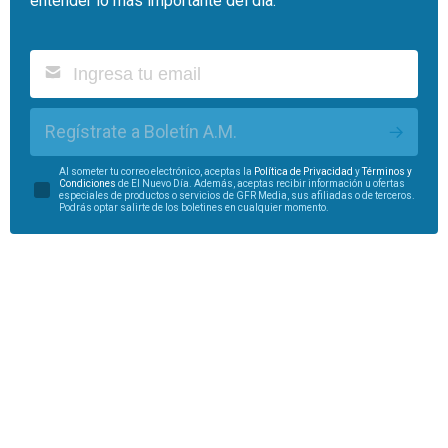
entender lo más importante del día.
Regístrate a Boletín A.M.
Al someter tu correo electrónico, aceptas la
Política de Privacidad
y
Términos y
Condiciones
de El Nuevo Día. Además, aceptas recibir información u ofertas
especiales de productos o servicios de GFR Media, sus afiliadas o de terceros.
Podrás optar salirte de los boletines en cualquier momento.