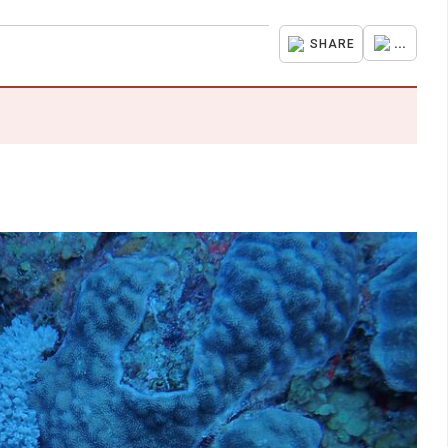
...
SHARE