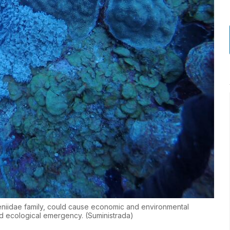
eniidae family, could cause economic and environmental
nd ecological emergency.
(
Suministrada
)