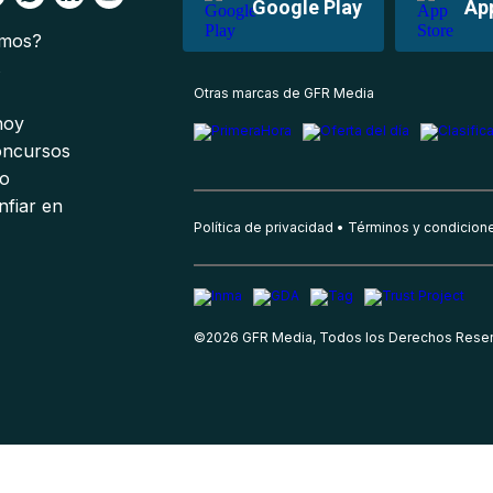
Google Play
Ap
omos?
s
Otras marcas de GFR Media
 hoy
oncursos
io
nfiar en
Política de privacidad
Términos y condicion
©
2026
GFR Media, Todos los Derechos Rese