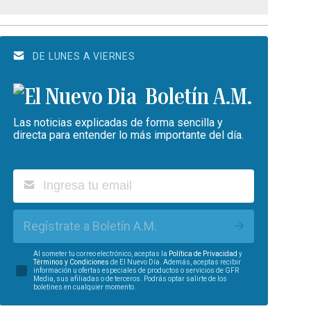
DE LUNES A VIERNES
Boletín A.M.
Las noticias explicadas de forma sencilla y
directa para entender lo más importante del día.
Regístrate a Boletín A.M.
Al someter tu correo electrónico, aceptas la
Política de Privacidad
y
Términos y Condiciones
de El Nuevo Día. Además, aceptas recibir
información u ofertas especiales de productos o servicios de GFR
Media, sus afiliadas o de terceros. Podrás optar salirte de los
boletines en cualquier momento.