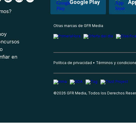
Google Play
Ap
omos?
s
Otras marcas de GFR Media
 hoy
oncursos
io
nfiar en
Política de privacidad
Términos y condicion
©
2026
GFR Media, Todos los Derechos Rese