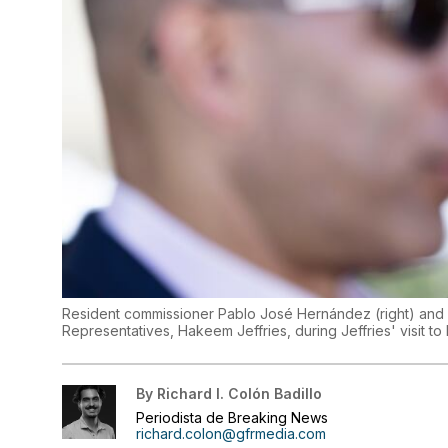
Resident commissioner Pablo José Hernández (right) and D
Representatives, Hakeem Jeffries, during Jeffries' visit to
By
Richard I. Colón Badillo
Periodista de Breaking News
richard.colon@gfrmedia.com