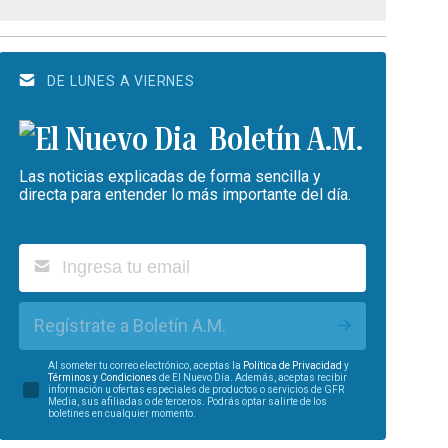
DE LUNES A VIERNES
Boletín A.M.
Las noticias explicadas de forma sencilla y
directa para entender lo más importante del día.
Regístrate a Boletín A.M.
Al someter tu correo electrónico, aceptas la
Política de Privacidad
y
Términos y Condiciones
de El Nuevo Día. Además, aceptas recibir
información u ofertas especiales de productos o servicios de GFR
Media, sus afiliadas o de terceros. Podrás optar salirte de los
boletines en cualquier momento.