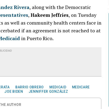
ández Rivera
, along with the Democratic
resentatives
,
Hakeem Jeffries
, on Tuesday
ts as well as community health centers face in
cerbated if an agreement is not reached to at
Medicaid
in Puerto Rico.
BLICIDAD
CRATA
BARRIO OBRERO
MEDICAID
MEDICARE
JOE BIDEN
JENNIFFER GONZÁLEZ
THE AUTHOR