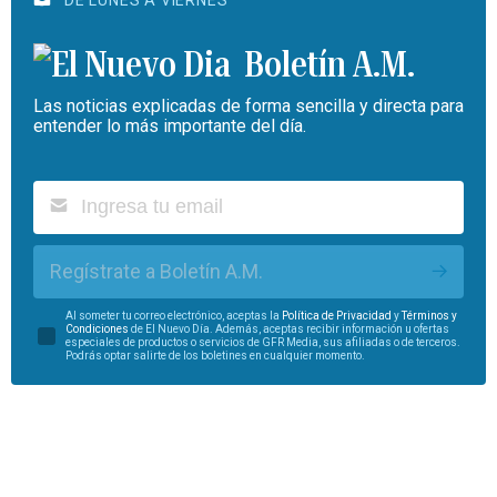
Boletín A.M.
Las noticias explicadas de forma sencilla y directa para
entender lo más importante del día.
Regístrate a Boletín A.M.
Al someter tu correo electrónico, aceptas la
Política de Privacidad
y
Términos y
Condiciones
de El Nuevo Día. Además, aceptas recibir información u ofertas
especiales de productos o servicios de GFR Media, sus afiliadas o de terceros.
Podrás optar salirte de los boletines en cualquier momento.