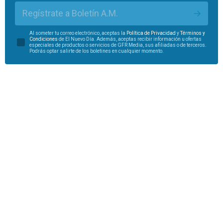
Regístrate a Boletín A.M.
Al someter tu correo electrónico, aceptas la
Política de Privacidad
y
Términos y
Condiciones
de El Nuevo Día. Además, aceptas recibir información u ofertas
especiales de productos o servicios de GFR Media, sus afiliadas o de terceros.
Podrás optar salirte de los boletines en cualquier momento.