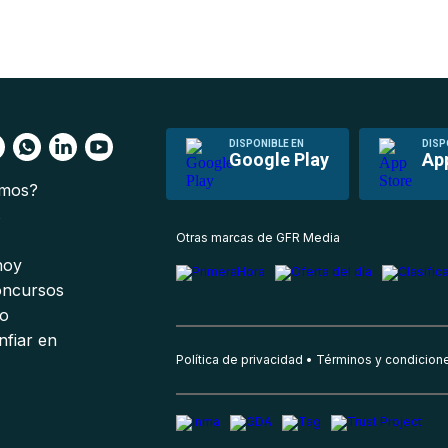
DISPONIBLE EN
DISP
Google Play
Ap
omos?
s
Otras marcas de GFR Media
 hoy
oncursos
io
nfiar en
Política de privacidad
Términos y condicion