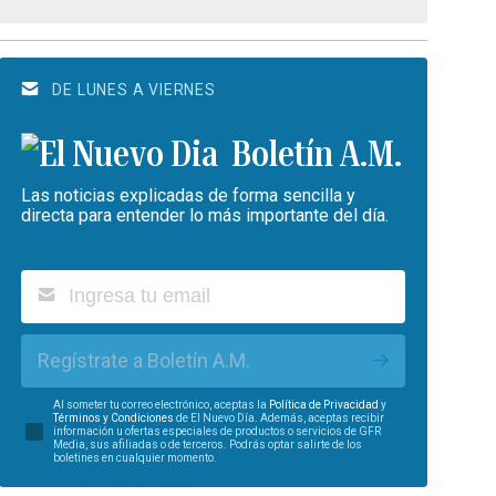
DE LUNES A VIERNES
Boletín A.M.
Las noticias explicadas de forma sencilla y
directa para entender lo más importante del día.
Regístrate a Boletín A.M.
Al someter tu correo electrónico, aceptas la
Política de Privacidad
y
Términos y Condiciones
de El Nuevo Día. Además, aceptas recibir
información u ofertas especiales de productos o servicios de GFR
Media, sus afiliadas o de terceros. Podrás optar salirte de los
boletines en cualquier momento.