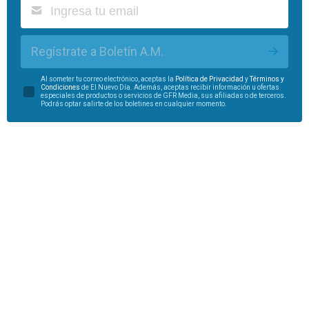
Regístrate a Boletín A.M.
Al someter tu correo electrónico, aceptas la
Política de Privacidad
y
Términos y
Condiciones
de El Nuevo Día. Además, aceptas recibir información u ofertas
especiales de productos o servicios de GFR Media, sus afiliadas o de terceros.
Podrás optar salirte de los boletines en cualquier momento.