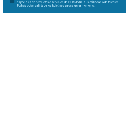
especiales de productos o servicios de GFR Media, sus afiliadas o de terceros.
Podrás optar salirte de los boletines en cualquier momento.