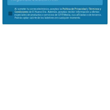
Al someter tu correo electrónico, aceptas la
Política de Privacidad
y
Términos y
Condiciones
de El Nuevo Día. Además, aceptas recibir información u ofertas
especiales de productos o servicios de GFR Media, sus afiliadas o de terceros.
Podrás optar salirte de los boletines en cualquier momento.