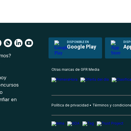
DISPONIBLE EN
DISP
Google Play
Ap
omos?
s
Otras marcas de GFR Media
 hoy
oncursos
io
nfiar en
Política de privacidad
Términos y condicion