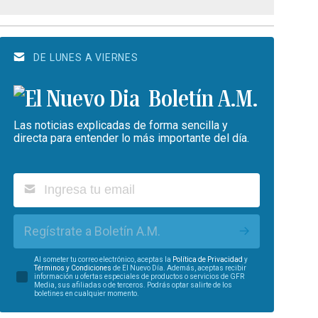
DE LUNES A VIERNES
Boletín A.M.
Las noticias explicadas de forma sencilla y
directa para entender lo más importante del día.
Regístrate a Boletín A.M.
Al someter tu correo electrónico, aceptas la
Política de Privacidad
y
Términos y Condiciones
de El Nuevo Día. Además, aceptas recibir
información u ofertas especiales de productos o servicios de GFR
Media, sus afiliadas o de terceros. Podrás optar salirte de los
boletines en cualquier momento.