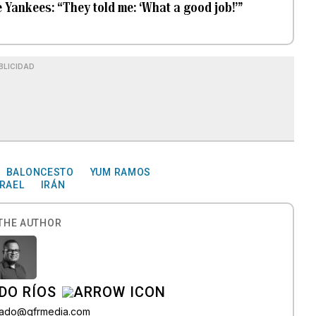
 Yankees: “They told me: ‘What a good job!’”
BLICIDAD
BALONCESTO
YUM RAMOS
SRAEL
IRÁN
THE AUTHOR
DO RÍOS
onado@gfrmedia.com