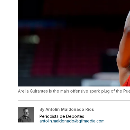
Arella Guirantes is the main offensive spark plug of the P
By
Antolín Maldonado Ríos
Periodista de Deportes
antolin.maldonado@gfrmedia.com