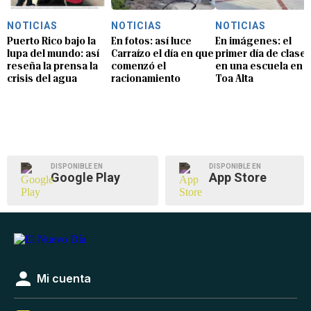
NOTICIAS
NOTICIAS
NOTICIAS
Puerto Rico bajo la
En fotos: así luce
En imágenes: el
lupa del mundo: así
Carraízo el día en que
primer día de clase
reseña la prensa la
comenzó el
en una escuela en
crisis del agua
racionamiento
Toa Alta
DISPONIBLE EN
DISPONIBLE EN
Google Play
App Store
Mi cuenta