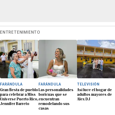
ENTRETENIMIENTO
FARÁNDULA
FARÁNDULA
TELEVISIÓN
Gran fiesta de pueblo
Las personalidades
Así luce el hogar de
para celebrar a Miss
boricuas que se
adultos mayores de
Universe Puerto Rico,
encuentran
Alex DJ
Jennifer Barreto
remodelando sus
casas