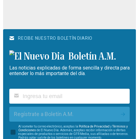
RECIBE NUESTRO BOLETÍN DIARIO
Boletín A.M.
Las noticias explicadas de forma sencilla y directa para
entender lo más importante del día.
Regístrate a Boletín A.M.
Al someter tu correo electrónico, aceptas la
Política de Privacidad
y
Términos y
Condiciones
de El Nuevo Día. Además, aceptas recibir información u ofertas
especiales de productos o servicios de GFR Media, sus afiliadas o de terceros.
Podrás optar salirte de los boletines en cualquier momento.