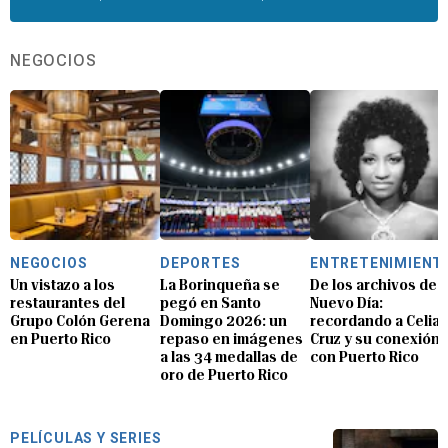
NEGOCIOS
NEGOCIOS
DEPORTES
ENTRETENIMIENT
Un vistazo a los
La Borinqueña se
De los archivos de E
restaurantes del
pegó en Santo
Nuevo Día:
Grupo Colón Gerena
Domingo 2026: un
recordando a Celia
en Puerto Rico
repaso en imágenes
Cruz y su conexión
a las 34 medallas de
con Puerto Rico
oro de Puerto Rico
PELÍCULAS Y SERIES