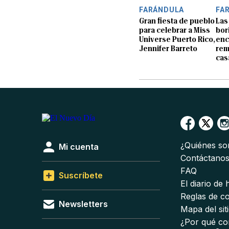
FARÁNDULA
FA
Gran fiesta de pueblo
Las
para celebrar a Miss
bor
Universe Puerto Rico,
enc
Jennifer Barreto
rem
cas
¿Quiénes s
Mi cuenta
Contáctano
FAQ
Suscríbete
El diario de
Reglas de c
Newsletters
Mapa del sit
¿Por qué co