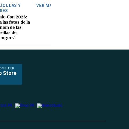
LÍCULAS Y
VER MÁS
RIES
ic-Con 2026:
a las fotos de la
nión de las
rellas de
engers"
ONIBLE EN
p Store