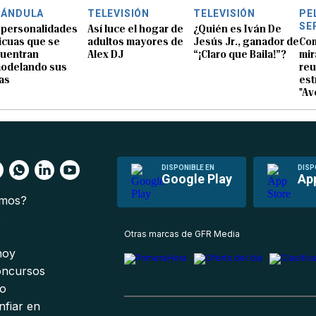
RÁNDULA
TELEVISIÓN
TELEVISIÓN
PE
SE
 personalidades
Así luce el hogar de
¿Quién es Iván De
icuas que se
adultos mayores de
Jesús Jr., ganador de
Com
uentran
Alex DJ
“¡Claro que Baila!”?
mir
odelando sus
reu
as
est
"Av
DISPONIBLE EN
DISP
Google Play
Ap
omos?
s
Otras marcas de GFR Media
 hoy
oncursos
io
nfiar en