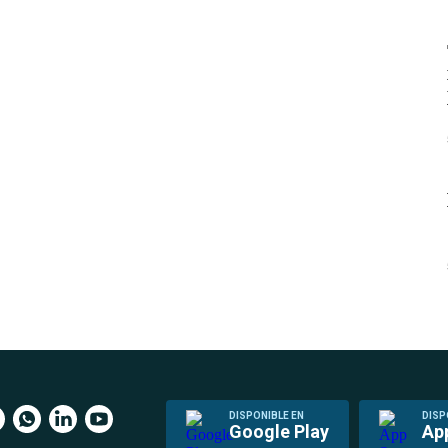
DISPONIBLE EN
DISP
Google Play
Ap