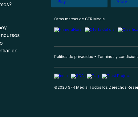
omos?
s
Otras marcas de GFR Media
 hoy
oncursos
io
nfiar en
Política de privacidad
Términos y condicion
©
2026
GFR Media, Todos los Derechos Rese