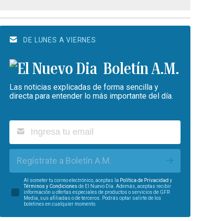
DE LUNES A VIERNES
Boletín A.M.
Las noticias explicadas de forma sencilla y
directa para entender lo más importante del día.
Regístrate a Boletín A.M.
Al someter tu correo electrónico, aceptas la
Política de Privacidad
y
Términos y Condiciones
de El Nuevo Día. Además, aceptas recibir
información u ofertas especiales de productos o servicios de GFR
Media, sus afiliadas o de terceros. Podrás optar salirte de los
boletines en cualquier momento.