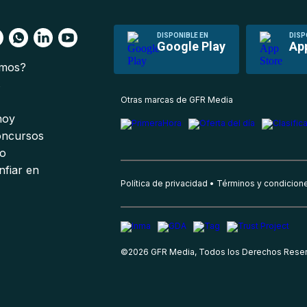
DISPONIBLE EN
DISP
Google Play
Ap
omos?
s
Otras marcas de GFR Media
 hoy
oncursos
io
nfiar en
Política de privacidad
Términos y condicion
©
2026
GFR Media, Todos los Derechos Rese