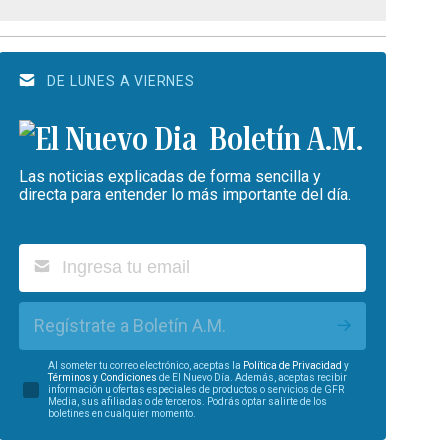
DE LUNES A VIERNES
Boletín A.M.
Las noticias explicadas de forma sencilla y
directa para entender lo más importante del día.
Regístrate a Boletín A.M.
Al someter tu correo electrónico, aceptas la
Política de Privacidad
y
Términos y Condiciones
de El Nuevo Día. Además, aceptas recibir
información u ofertas especiales de productos o servicios de GFR
Media, sus afiliadas o de terceros. Podrás optar salirte de los
boletines en cualquier momento.