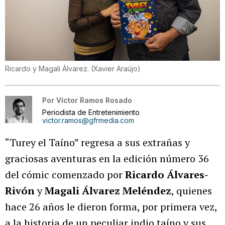
Ricardo y Magali Álvarez.
(
Xavier Araújo
)
Por
Víctor Ramos Rosado
Periodista de Entretenimiento
victor.ramos@gfrmedia.com
“Turey el Taíno” regresa a sus extrañas y
graciosas aventuras en la edición número 36
del cómic comenzado por
Ricardo Álvares-
Rivón
y
Magali Álvarez Meléndez
, quienes
hace 26 años le dieron forma, por primera vez,
a la historia de un peculiar indio taíno y sus