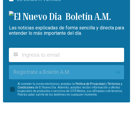
Boletín A.M.
Las noticias explicadas de forma sencilla y directa para
entender lo más importante del día.
Regístrate a Boletín A.M.
Al someter tu correo electrónico, aceptas la
Política de Privacidad
y
Términos y
Condiciones
de El Nuevo Día. Además, aceptas recibir información u ofertas
especiales de productos o servicios de GFR Media, sus afiliadas o de terceros.
Podrás optar salirte de los boletines en cualquier momento.