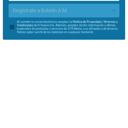
Regístrate a Boletín A.M.
Al someter tu correo electrónico, aceptas la
Política de Privacidad
y
Términos y
Condiciones
de El Nuevo Día. Además, aceptas recibir información u ofertas
especiales de productos o servicios de GFR Media, sus afiliadas o de terceros.
Podrás optar salirte de los boletines en cualquier momento.