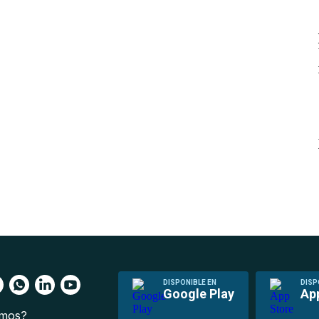
DISPONIBLE EN
DISP
Google Play
Ap
omos?