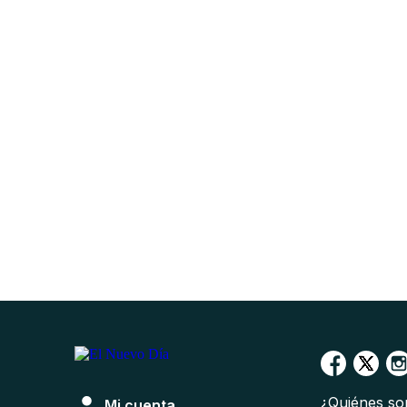
¿Quiénes s
Mi cuenta