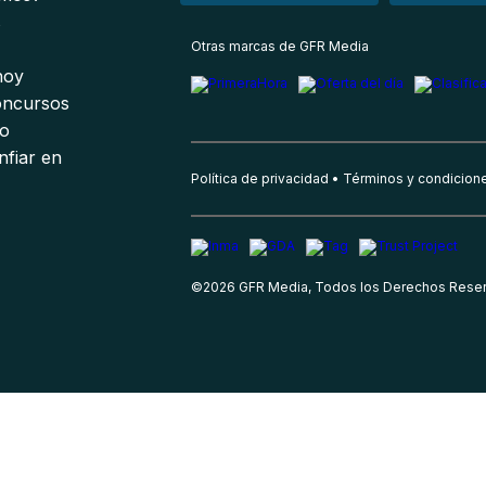
s
Otras marcas de GFR Media
 hoy
oncursos
io
nfiar en
Política de privacidad
Términos y condicion
©
2026
GFR Media, Todos los Derechos Rese