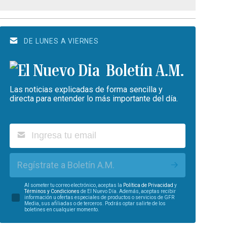
DE LUNES A VIERNES
Boletín A.M.
Las noticias explicadas de forma sencilla y
directa para entender lo más importante del día.
Regístrate a Boletín A.M.
Al someter tu correo electrónico, aceptas la
Política de Privacidad
y
Términos y Condiciones
de El Nuevo Día. Además, aceptas recibir
información u ofertas especiales de productos o servicios de GFR
Media, sus afiliadas o de terceros. Podrás optar salirte de los
boletines en cualquier momento.