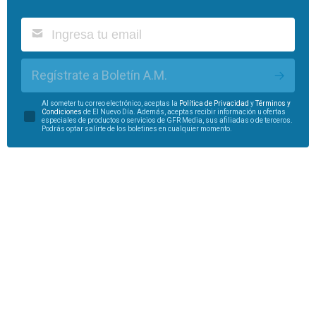
Regístrate a Boletín A.M.
Al someter tu correo electrónico, aceptas la
Política de Privacidad
y
Términos y
Condiciones
de El Nuevo Día. Además, aceptas recibir información u ofertas
especiales de productos o servicios de GFR Media, sus afiliadas o de terceros.
Podrás optar salirte de los boletines en cualquier momento.