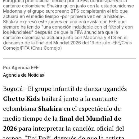
Fotografía promocional cedida por la FIFA donde aparece la
cantante colombiana Shakira quien junto con la estadounidense
Madonna y el grupo surcoreano BTS completarán el trío que
actuará en el medio tiempo -por primera vez en la historia-.
Shakira expresó este jueves en una entrevista con EFE que
siempre ha tenido "una conexión indudable con el fútbol y con
los Mundiales" después de que la FIFA anunciara que la
cantante colombiana actuará junto con Madonna y BTS en el
descanso de la final del Mundial 2026 del 19 de julio. EFE/Chris
Cornejo/FIFA
(
Chris Cornejo
)
Por
Agencia EFE
Agencia de Noticias
Bogotá - El grupo infantil de danza ugandés
Ghetto Kids
bailará junto a la cantante
colombiana
Shakira
en el espectáculo de
medio tiempo de la
final del Mundial de
2026
para interpretar la canción oficial del
torneo, “Dai Dai”, después de que la artista