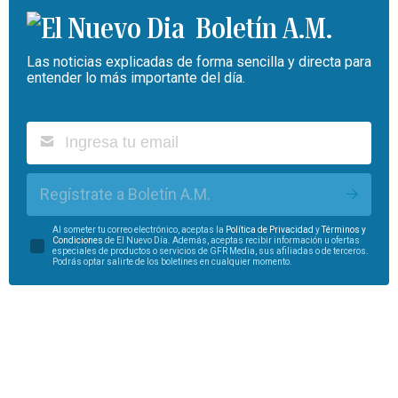
Boletín A.M.
Las noticias explicadas de forma sencilla y directa para
entender lo más importante del día.
Regístrate a Boletín A.M.
Al someter tu correo electrónico, aceptas la
Política de Privacidad
y
Términos y
Condiciones
de El Nuevo Día. Además, aceptas recibir información u ofertas
especiales de productos o servicios de GFR Media, sus afiliadas o de terceros.
Podrás optar salirte de los boletines en cualquier momento.