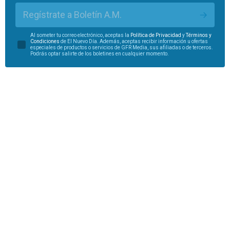
Regístrate a Boletín A.M.
Al someter tu correo electrónico, aceptas la
Política de Privacidad
y
Términos y
Condiciones
de El Nuevo Día. Además, aceptas recibir información u ofertas
especiales de productos o servicios de GFR Media, sus afiliadas o de terceros.
Podrás optar salirte de los boletines en cualquier momento.