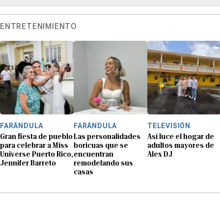
ENTRETENIMIENTO
FARÁNDULA
FARÁNDULA
TELEVISIÓN
Gran fiesta de pueblo
Las personalidades
Así luce el hogar de
para celebrar a Miss
boricuas que se
adultos mayores de
Universe Puerto Rico,
encuentran
Alex DJ
Jennifer Barreto
remodelando sus
casas