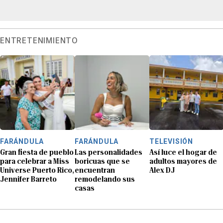
ENTRETENIMIENTO
FARÁNDULA
FARÁNDULA
TELEVISIÓN
Gran fiesta de pueblo
Las personalidades
Así luce el hogar de
para celebrar a Miss
boricuas que se
adultos mayores de
Universe Puerto Rico,
encuentran
Alex DJ
Jennifer Barreto
remodelando sus
casas