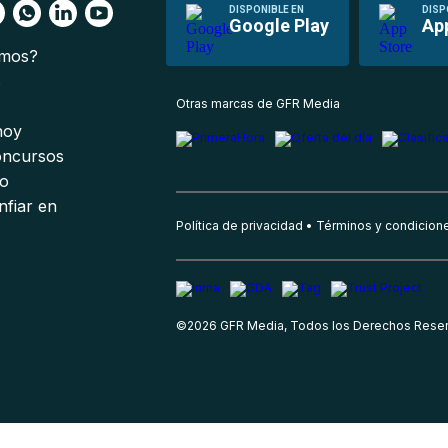
DISPONIBLE EN
DISP
Google Play
Ap
omos?
s
Otras marcas de GFR Media
 hoy
oncursos
io
nfiar en
Política de privacidad
Términos y condicion
©
2026
GFR Media, Todos los Derechos Rese