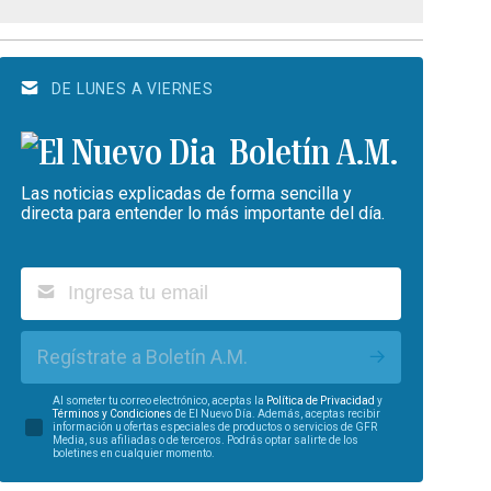
DE LUNES A VIERNES
Boletín A.M.
Las noticias explicadas de forma sencilla y
directa para entender lo más importante del día.
Regístrate a Boletín A.M.
Al someter tu correo electrónico, aceptas la
Política de Privacidad
y
Términos y Condiciones
de El Nuevo Día. Además, aceptas recibir
información u ofertas especiales de productos o servicios de GFR
Media, sus afiliadas o de terceros. Podrás optar salirte de los
boletines en cualquier momento.