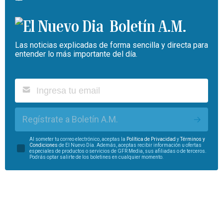
Boletín A.M.
Las noticias explicadas de forma sencilla y directa para
entender lo más importante del día.
Regístrate a Boletín A.M.
Al someter tu correo electrónico, aceptas la
Política de Privacidad
y
Términos y
Condiciones
de El Nuevo Día. Además, aceptas recibir información u ofertas
especiales de productos o servicios de GFR Media, sus afiliadas o de terceros.
Podrás optar salirte de los boletines en cualquier momento.