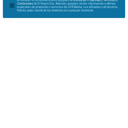
Al someter tu correo electrónico, aceptas la
Política de Privacidad
y
Términos y
Condiciones
de El Nuevo Día. Además, aceptas recibir información u ofertas
especiales de productos o servicios de GFR Media, sus afiliadas o de terceros.
Podrás optar salirte de los boletines en cualquier momento.