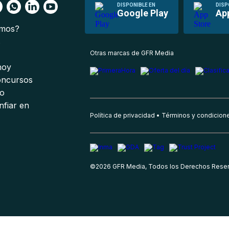
DISPONIBLE EN
DISP
Google Play
Ap
omos?
s
Otras marcas de GFR Media
 hoy
oncursos
io
nfiar en
Política de privacidad
Términos y condicion
©
2026
GFR Media, Todos los Derechos Rese