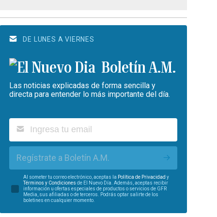
DE LUNES A VIERNES
Boletín A.M.
Las noticias explicadas de forma sencilla y
directa para entender lo más importante del día.
Regístrate a Boletín A.M.
Al someter tu correo electrónico, aceptas la
Política de Privacidad
y
Términos y Condiciones
de El Nuevo Día. Además, aceptas recibir
información u ofertas especiales de productos o servicios de GFR
Media, sus afiliadas o de terceros. Podrás optar salirte de los
boletines en cualquier momento.