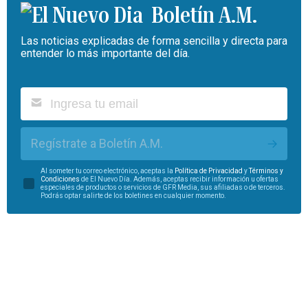
Boletín A.M.
Las noticias explicadas de forma sencilla y directa para
entender lo más importante del día.
Regístrate a Boletín A.M.
Al someter tu correo electrónico, aceptas la
Política de Privacidad
y
Términos y
Condiciones
de El Nuevo Día. Además, aceptas recibir información u ofertas
especiales de productos o servicios de GFR Media, sus afiliadas o de terceros.
Podrás optar salirte de los boletines en cualquier momento.