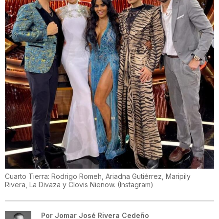
Cuarto Tierra: Rodrigo Romeh, Ariadna Gutiérrez, Maripily
Rivera, La Divaza y Clovis Nienow.
(
Instagram
)
Por
Jomar José Rivera Cedeño