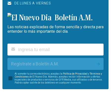
DE LUNES A VIERNES
Boletín A.M.
Las noticias explicadas de forma sencilla y directa para
entender lo más importante del día.
Regístrate a Boletín A.M.
Al someter tu correo electrónico, aceptas la
Política de Privacidad
y
Términos y
Condiciones
de El Nuevo Día. Además, aceptas recibir información u ofertas
especiales de productos o servicios de GFR Media, sus afiliadas o de terceros.
Podrás optar salirte de los boletines en cualquier momento.