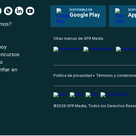
DISPONIBLE EN
DISP
Google Play
Ap
omos?
s
Otras marcas de GFR Media
 hoy
oncursos
io
nfiar en
Política de privacidad
Términos y condicion
©
2026
GFR Media, Todos los Derechos Rese