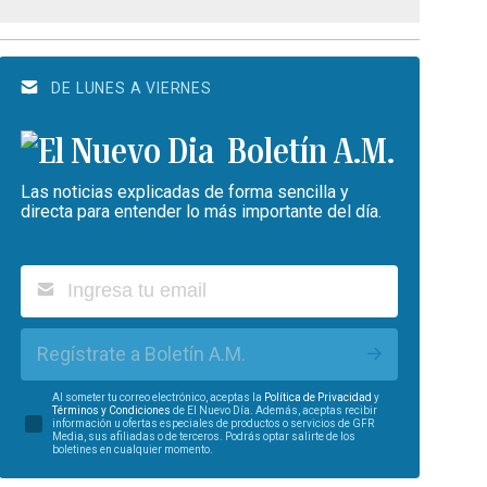
DE LUNES A VIERNES
Boletín A.M.
Las noticias explicadas de forma sencilla y
directa para entender lo más importante del día.
Regístrate a Boletín A.M.
Al someter tu correo electrónico, aceptas la
Política de Privacidad
y
Términos y Condiciones
de El Nuevo Día. Además, aceptas recibir
información u ofertas especiales de productos o servicios de GFR
Media, sus afiliadas o de terceros. Podrás optar salirte de los
boletines en cualquier momento.