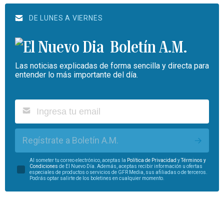
DE LUNES A VIERNES
Boletín A.M.
Las noticias explicadas de forma sencilla y directa para
entender lo más importante del día.
Regístrate a Boletín A.M.
Al someter tu correo electrónico, aceptas la
Política de Privacidad
y
Términos y
Condiciones
de El Nuevo Día. Además, aceptas recibir información u ofertas
especiales de productos o servicios de GFR Media, sus afiliadas o de terceros.
Podrás optar salirte de los boletines en cualquier momento.