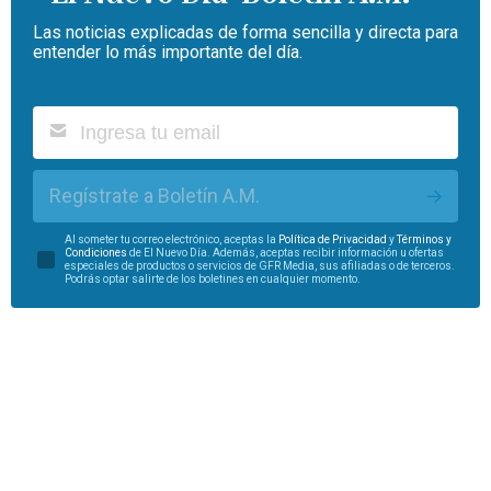
Las noticias explicadas de forma sencilla y directa para
entender lo más importante del día.
Regístrate a Boletín A.M.
Al someter tu correo electrónico, aceptas la
Política de Privacidad
y
Términos y
Condiciones
de El Nuevo Día. Además, aceptas recibir información u ofertas
especiales de productos o servicios de GFR Media, sus afiliadas o de terceros.
Podrás optar salirte de los boletines en cualquier momento.