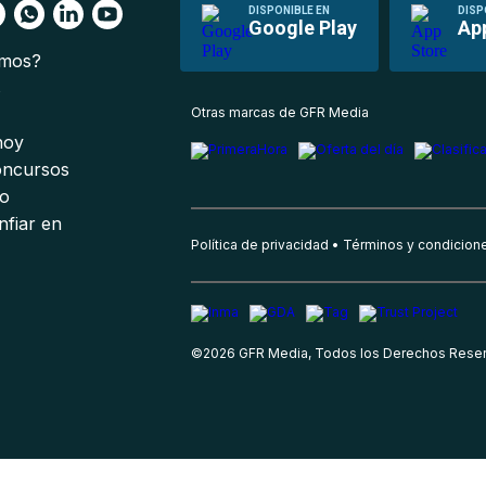
DISPONIBLE EN
DISP
Google Play
Ap
omos?
s
Otras marcas de GFR Media
 hoy
oncursos
io
nfiar en
Política de privacidad
Términos y condicion
©
2026
GFR Media, Todos los Derechos Rese