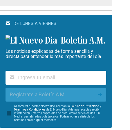
DE LUNES A VIERNES
Boletín A.M.
Las noticias explicadas de forma sencilla y
directa para entender lo más importante del día.
Regístrate a Boletín A.M.
Al someter tu correo electrónico, aceptas la
Política de Privacidad
y
Términos y Condiciones
de El Nuevo Día. Además, aceptas recibir
información u ofertas especiales de productos o servicios de GFR
Media, sus afiliadas o de terceros. Podrás optar salirte de los
boletines en cualquier momento.