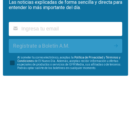
Las noticias explicadas de forma sencilla y directa para
entender lo más importante del día.
Regístrate a Boletín A.M.
Al someter tu correo electrónico, aceptas la
Política de Privacidad
y
Términos y
Condiciones
de El Nuevo Día. Además, aceptas recibir información u ofertas
especiales de productos o servicios de GFR Media, sus afiliadas o de terceros.
Podrás optar salirte de los boletines en cualquier momento.