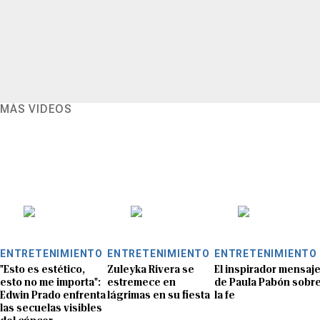
MÁS VIDEOS
ENTRETENIMIENTO
ENTRETENIMIENTO
ENTRETENIMIENTO
"Esto es estético,
Zuleyka Rivera se
El inspirador mensaj
esto no me importa":
estremece en
de Paula Pabón sobr
Edwin Prado enfrenta
lágrimas en su fiesta
la fe
las secuelas visibles