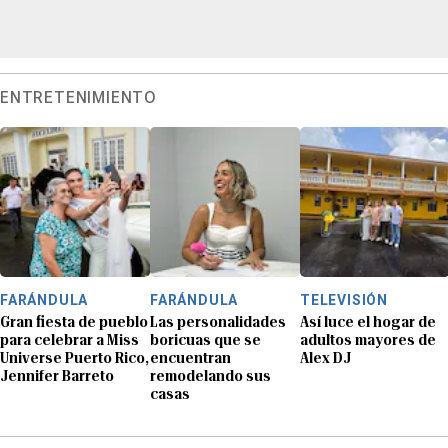
ENTRETENIMIENTO
FARÁNDULA
FARÁNDULA
TELEVISIÓN
Gran fiesta de pueblo
Las personalidades
Así luce el hogar de
para celebrar a Miss
boricuas que se
adultos mayores de
Universe Puerto Rico,
encuentran
Alex DJ
Jennifer Barreto
remodelando sus
casas