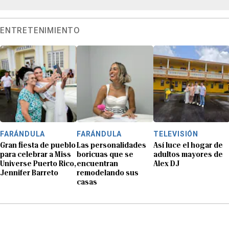
ENTRETENIMIENTO
FARÁNDULA
FARÁNDULA
TELEVISIÓN
Gran fiesta de pueblo
Las personalidades
Así luce el hogar de
para celebrar a Miss
boricuas que se
adultos mayores de
Universe Puerto Rico,
encuentran
Alex DJ
Jennifer Barreto
remodelando sus
casas