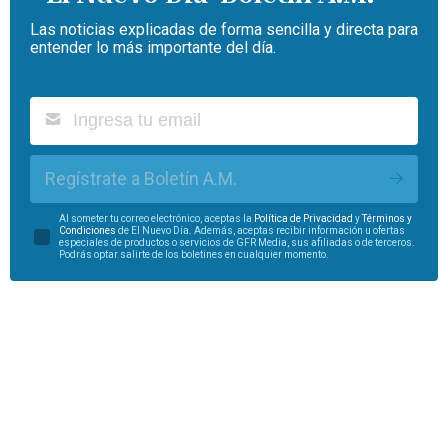
Las noticias explicadas de forma sencilla y directa para
entender lo más importante del día.
Regístrate a Boletín A.M.
Al someter tu correo electrónico, aceptas la
Política de Privacidad
y
Términos y
Condiciones
de El Nuevo Día. Además, aceptas recibir información u ofertas
especiales de productos o servicios de GFR Media, sus afiliadas o de terceros.
Podrás optar salirte de los boletines en cualquier momento.