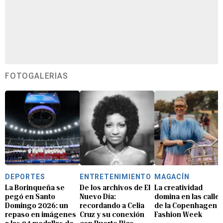
FOTOGALERÍAS
DEPORTES
ENTRETENIMIENTO
MAGACÍN
La Borinqueña se
De los archivos de El
La creatividad
pegó en Santo
Nuevo Día:
domina en las calle
Domingo 2026: un
recordando a Celia
de la Copenhagen
repaso en imágenes
Cruz y su conexión
Fashion Week