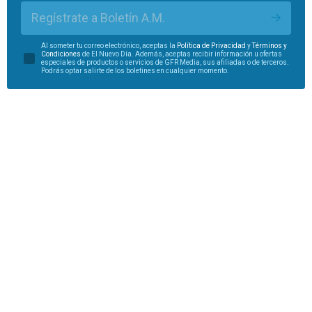
Regístrate a Boletín A.M.
Al someter tu correo electrónico, aceptas la
Política de Privacidad
y
Términos y
Condiciones
de El Nuevo Día. Además, aceptas recibir información u ofertas
especiales de productos o servicios de GFR Media, sus afiliadas o de terceros.
Podrás optar salirte de los boletines en cualquier momento.