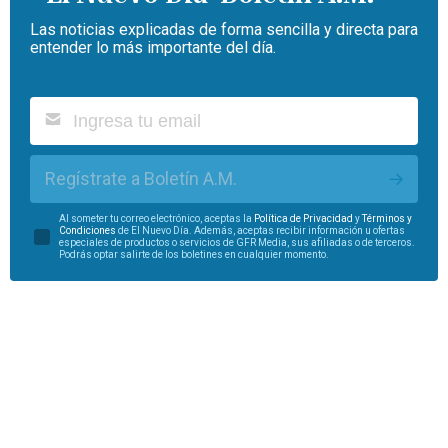
Las noticias explicadas de forma sencilla y directa para
entender lo más importante del día.
Regístrate a Boletín A.M.
Al someter tu correo electrónico, aceptas la
Política de Privacidad
y
Términos y
Condiciones
de El Nuevo Día. Además, aceptas recibir información u ofertas
especiales de productos o servicios de GFR Media, sus afiliadas o de terceros.
Podrás optar salirte de los boletines en cualquier momento.